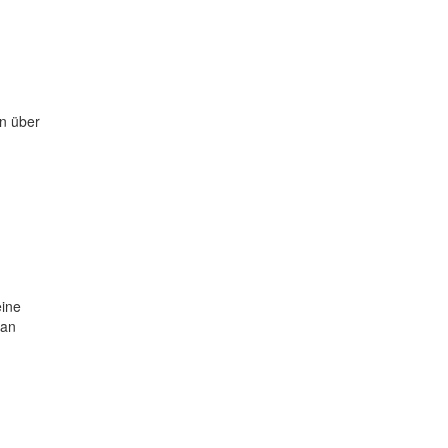
n über
eine
 an