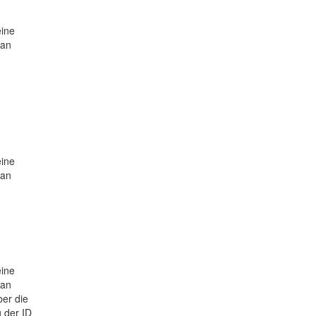
eine
 an
eine
 an
eine
 an
ber die
 der ID