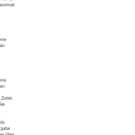
wortmail
eine
 an
eine
 an
 Zettel
Sie
.
tiv
rgabe
ber über