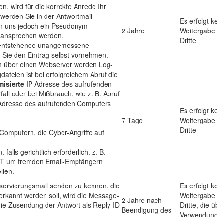
en, wird für die korrekte Anrede Ihr
werden Sie in der Antwortmail
Es erfolgt k
n uns jedoch ein Pseudonym
2 Jahre
Weitergabe
n ansprechen werden.
Dritte
s entstehende unangemessene
 Sie den Eintrag selbst vornehmen.
en über einen Webserver werden Log-
dateien ist bei erfolgreichem Abruf die
isierte
IP-Adresse des aufrufenden
all oder bei Mißbrauch, wie z. B. Abruf
P-Adresse des aufrufenden Computers
Es erfolgt k
7 Tage
Weitergabe
Dritte
omputern, die Cyber-Angriffe auf
alls gerichtlich erforderlich, z. B.
IT um fremden Email-Empfängern
llen.
servierungsmail senden zu kennen, die
Es erfolgt k
erkannt werden soll, wird die Message-
Weitergabe
2 Jahre nach
 die Zusendung der Antwort als Reply-ID
Dritte, die ü
Beendigung des
Verwendung