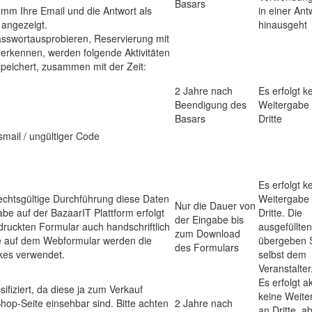
Basars
mm Ihre Email und die Antwort als
in einer Ant
angezeigt.
hinausgeht
asswortausprobieren, Reservierung mit
erkennen, werden folgende Aktivitäten
peichert, zusammen mit der Zeit:
2 Jahre nach
Es erfolgt k
Beendigung des
Weitergabe
Basars
Dritte
mail / ungültiger Code
Es erfolgt k
 rechtsgültige Durchführung diese Daten
Weitergabe
Nur die Dauer von
be auf der BazaarIT Plattform erfolgt
Dritte. Die
der Eingabe bis
druckten Formular auch handschriftlich
ausgefüllten
zum Download
be auf dem Webformular werden die
übergeben 
des Formulars
kes verwendet.
selbst dem
Veranstalter
Es erfolgt ak
ssifiziert, da diese ja zum Verkauf
keine Weite
op-Seite einsehbar sind. Bitte achten
2 Jahre nach
an Dritte, a