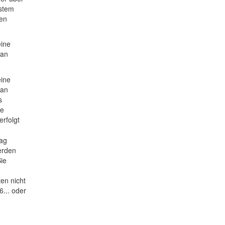
stem
ten
eine
 an
eine
 an
s
ne
erfolgt
rag
erden
ie
en nicht
... oder