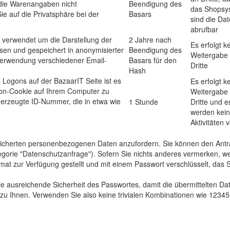
 die Warenangaben nicht
Beendigung des
das Shopsy
e auf die Privatsphäre bei der
Basars
sind die Da
abrufbar
 verwendet um die Darstellung der
2 Jahre nach
Es erfolgt k
en und gespeichert in anonymisierter
Beendigung des
Weitergabe
Verwendung verschiedener Email-
Basars für den
Dritte
Hash
 Logons auf der BazaarIT Seite ist es
Es erfolgt k
on-Cookie auf Ihrem Computer zu
Weitergabe
ig erzeugte ID-Nummer, die in etwa wie
1 Stunde
Dritte und e
werden kei
Aktivitäten v
peicherten personenbezogenen Daten anzufordern. Sie können den Ant
tegorie "Datenschutzanfrage"). Sofern Sie nichts anderes vermerken, w
at zur Verfügung gestellt und mit einem Passwort verschlüsselt, das S
ie ausreichende Sicherheit des Passwortes, damit die übermittelten Dat
u Ihnen. Verwenden Sie also keine trivialen Kombinationen wie 123456