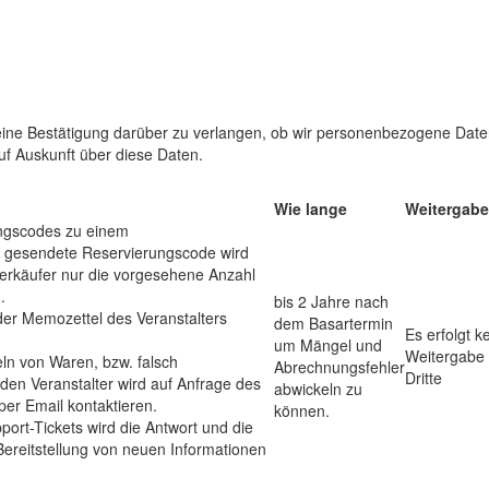
ne Bestätigung darüber zu verlangen, ob wir personenbezogene Date
uf Auskunft über diese Daten.
Wie lange
Weitergabe
ngscodes zu einem
 gesendete Reservierungscode wird
erkäufer nur die vorgesehene Anzahl
.
bis 2 Jahre nach
der Memozettel des Veranstalters
dem Basartermin
Es erfolgt k
um Mängel und
Weitergabe
ln von Waren, bzw. falsch
Abrechnungsfehler
Dritte
r den Veranstalter wird auf Anfrage des
abwickeln zu
per Email kontaktieren.
können.
port-Tickets wird die Antwort und die
Bereitstellung von neuen Informationen