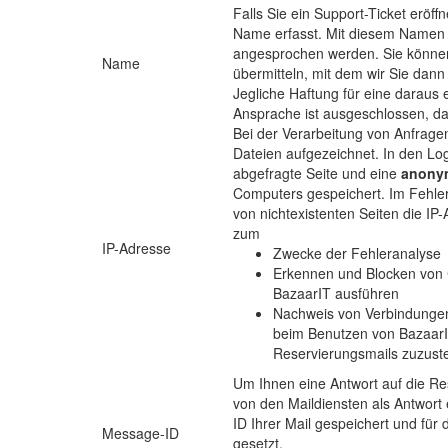
Falls Sie ein Support-Ticket eröffn
Name erfasst. Mit diesem Namen 
angesprochen werden. Sie könne
Name
übermitteln, mit dem wir Sie dan
Jegliche Haftung für eine darau
Ansprache ist ausgeschlossen, da
Bei der Verarbeitung von Anfrag
Dateien aufgezeichnet. In den Log
abgefragte Seite und eine
anonym
Computers gespeichert. Im Fehlerf
von nichtexistenten Seiten die I
zum
IP-Adresse
Zwecke der Fehleranalyse
Erkennen und Blocken von C
BazaarIT ausführen
Nachweis von Verbindungen, f
beim Benutzen von Bazaar
Reservierungsmails zuzuste
Um Ihnen eine Antwort auf die Re
von den Maildiensten als Antwort 
ID Ihrer Mail gespeichert und für
Message-ID
gesetzt.